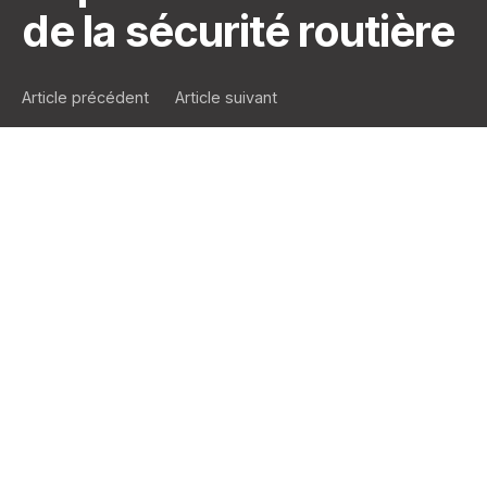
de la sécurité routière
Article précédent
Article suivant
Le bilan encourageant
de 2023
En 2023, une lueur d’espoir a brillé sur les routes,
avec une diminution significative de 7 % du nombre
de décès par rapport à l’année précédente. Les
derniers chiffres de la sécurité routière de l’institut
Vias indiquent 483 décès contre les 520 de l’année
2022, marquant ainsi l’un des niveaux les plus bas