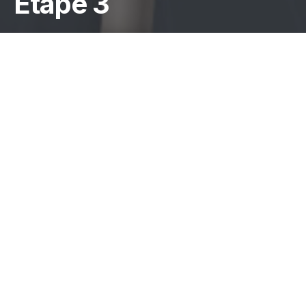
Étape 3
✈️ Après les projecteurs
de Cannes, cap sur le
Pacifique : votre
conseiller pose pied sur
l’île d’Hawaï !
Des décors paradisiaques 🌺 … mais pas si
paisibles qu’il n’y paraît.