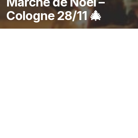
Marché de Nöel –
Cologne 28/11 🎄
Young Brokers
International
Pour cette dernière session Young Brokers
de 2025, nous t’invitons à vivre une journée
unique à Cologne, le vendredi 28 novembre !
🎉
Au programme :