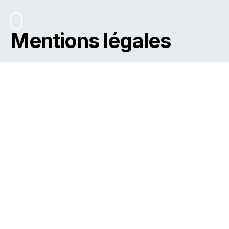
Mentions légales
Editeur respons
able
AEDES S.A.
Route des Canons, 3 – 5000 Namur
Tel: +32 81 74 68 46
Fax.: +32 81 73 04 87