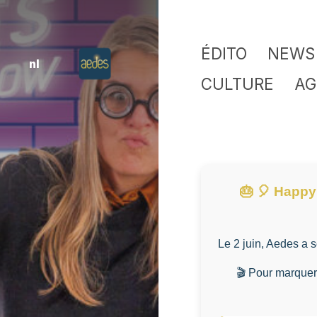
ÉDITO
NEWS
nl
CULTURE
AG
🎂 🎈 Happy
Le 2 juin, Aedes a 
🎬 Pour marquer