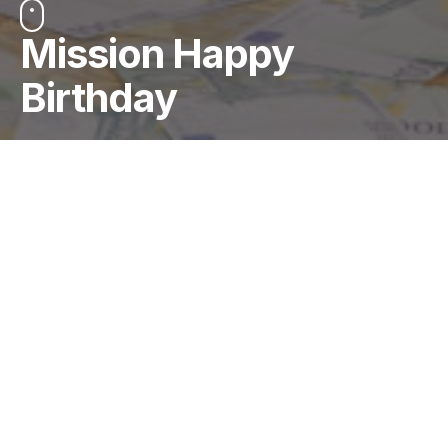
Mission Happy
Birthday
🎂 🎈 Happy Birthday to nous, Happy
Birthday to nous…
Le 2 juin, Aedes a soufflé ses
28 bougies
.
28 années d’
engagement à vos côtés
, aux côtés
de vos assurés, et de toutes celles et ceux qui font
battre le cœur de notre entreprise au quotidien.
🎬 Pour marquer le coup,
The Aedes Show
vous