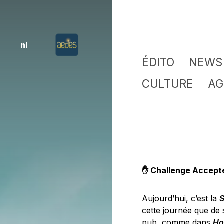
nl
ÉDITO
NEWS
CULTURE
AG
✋ Challenge Accept
Aujourd’hui, c’est la
S
cette journée que de
pub, comme dans
Ho