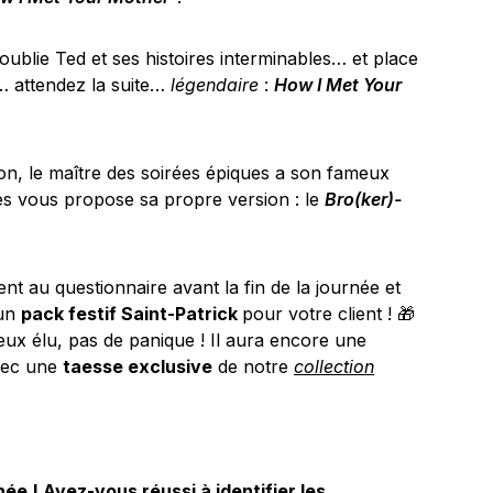
 oublie Ted et ses histoires interminables… et place
… attendez la suite…
légendaire
:
How I Met Your
, le maître des soirées épiques a son fameux
es vous propose sa propre version : le
Bro(ker)-
 au questionnaire avant la fin de la journée et
 un
pack festif Saint-Patrick
pour votre client ! 🎁
ureux élu, pas de panique ! Il aura encore une
vec une
taesse exclusive
de notre
collection
ée ! Avez-vous réussi à identifier les