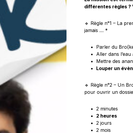
différentes règles ? 
🔹 Règle n°1 – La pre
jamais … *
Parler du Bro(k
Aller dans l’ea
Mettre des anan
Louper un évè
🔹 Règle n°2 – Un Bro
pour ouvrir un dossier
2 minutes
2 heures
2 jours
2 mois