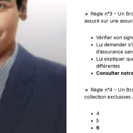
🔹 Règle n°3 – Un Bro(
assuré sur une assura
Vérifier son sig
Lui demander s’
d’assurance san
Lui expliquer que
différentes
Consulter notr
🔹 Règle n°4 – Un Br
collection exclusives 
4
5
6