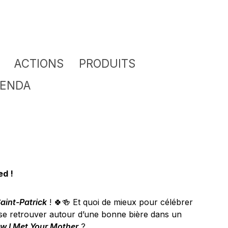
ACTIONS
PRODUITS
ENDA
ed !
aint-Patrick
! 🍀🍻 Et quoi de mieux pour célébrer
 se retrouver autour d’une bonne bière dans un
w I Met Your Mother
?