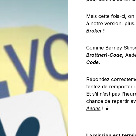
Mais cette fois-ci, on
à notre version, plus
Broker
!
Comme Barney Stinson
Bro(ther)-Code
, Aed
Code
.
Répondez correctement
tentez de remporter
Et s’il n’est pas l’he
chance de repartir a
Aedes
! 🍵
La mission est termin