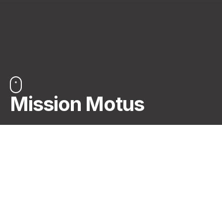
Mission Motus
🎶
Mo-Mo-Motus !
Vous vous souvenez de
Motus ?
Mais si vous savez
! L’émission où les candidats transpirent à grosses
gouttes pour deviner un
mot mystérieux
et qui, au
dernier moment, piochent cette fameuse boule