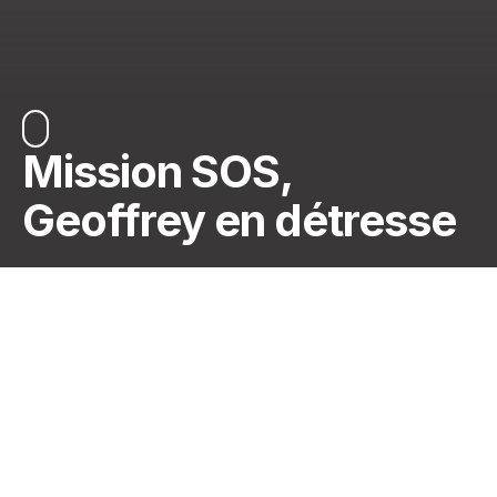
Mission SOS,
Geoffrey en détresse
Geoffrey, toujours prêt à faire briller le grand
Aedes
Show
, a voulu tout installer lui-même… mais il s’est
sérieusement emmêlé les pinceaux – et surtout les
câbles ! Résultat :
plus de lumière, plus de son
…
c’est la panique en coulisses. 🆘