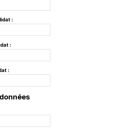
idat :
dat :
at :
 données