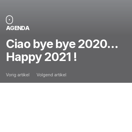
AGENDA
Ciao bye bye 2020…
Happy 2021 !
Vorig artikel
Volgend artikel
2020 voor ons waren het ook…
Het hele Aedes-team wenst u een prettige kerst en
een gelukkig nieuwjaar!