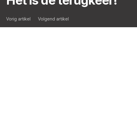
Het is de terugkeer!
Vorig artikel
Volgend artikel
Hoe ver weg de kruising tussen
juli en augustus op de
autosnelweg al lijkt…
Hoe ver weg lijken die prachtige zomerdagen,
wanneer het gezang van de vogels onze oren streelt
vanaf zonsopgang en wij ons koesteren in de zon om
de mooiste kreeft te laten blozen.
Behalve dan dat er eigenlijk geen echte zomer was…
Laat maar, wij hopen dat u uw batterijen hebt kunnen