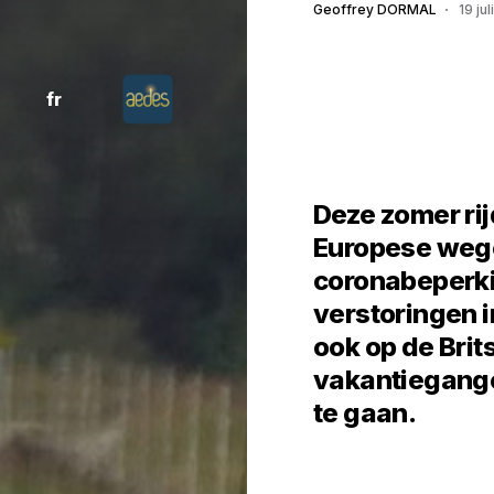
Geoffrey DORMAL
19 ju
fr
Deze zomer rij
Europese wege
coronabeperki
verstoringen 
ook op de Brit
vakantiegange
te gaan.