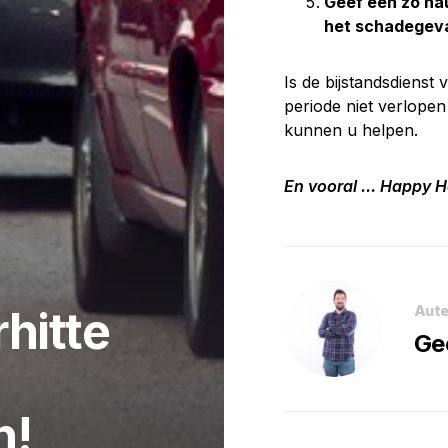
Geef een zo na
het schadegeval
Is de bijstandsdiens
periode niet verlope
kunnen u helpen.
En vooral … Happy H
Aute
hitte
Ge
n!