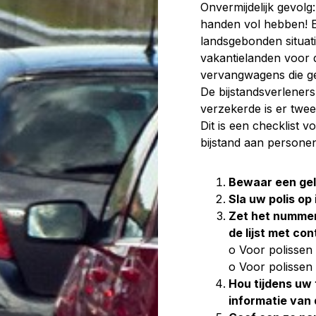
Onvermijdelijk gevolg
handen vol hebben! 
landsgebonden situatie
vakantielanden voor 
vervangwagens die gel
De bijstandsverleners
verzekerde is er twe
Dit is een checklist
bijstand aan personen,
Bewaar een geld
Sla uw polis o
Zet het nummer
de lijst met c
o Voor polissen
o Voor polissen
Hou tijdens uw 
informatie van 