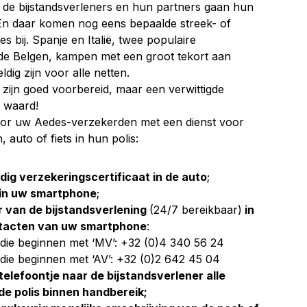
: de bijstandsverleners en hun partners gaan hun
En daar komen nog eens bepaalde streek- of
s bij. Spanje en Italië, twee populaire
de Belgen, kampen met een groot tekort aan
dig zijn voor alle netten.
 zijn goed voorbereid, maar een verwittigde
e waard!
 voor uw Aedes-verzekerden met een dienst voor
 auto of fiets in hun polis:
ig verzekeringscertificaat in de auto
;
p in uw smartphone
;
 van de bijstandsverlening
(24/7 bereikbaar)
in
ontacten van uw smartphone
:
 die beginnen met ‘MV’: +32 (0)4 340 56 24
 die beginnen met ‘AV’: +32 (0)2 642 45 04
telefoontje naar de bijstandsverlener alle
de polis binnen handbereik;