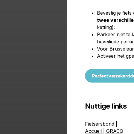
Bevestig je fiets
twee verschill
ketting);
Parkeer niet te 
beveiligde parki
Voor Brusselaars
Activeer het gps
Perfect verzekerd d
Nuttige links
Fietsersbond |
Accueil | GRACQ