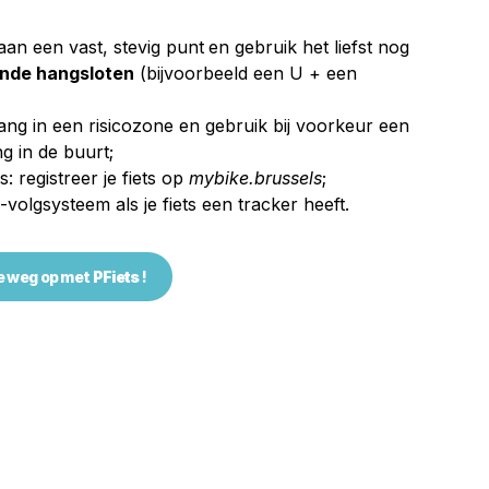
 aan een vast, stevig punt
en gebruik het liefst nog
ende hangsloten
(bijvoorbeeld een U + een
lang in een risicozone en gebruik bij voorkeur een
ng in de buurt;
: registreer je fiets op
mybike.brussels
;
-volgsysteem als je fiets een tracker heeft.
e weg op met
PFiets
!