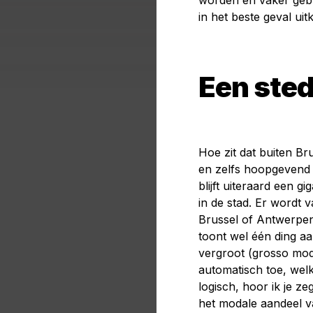
worden en vaker gebr
in het beste geval u
Een ste
Hoe zit dat buiten Br
en zelfs hoopgevend 
blijft uiteraard een gi
in de stad. Er wordt 
Brussel of Antwerpen.
toont wel één ding aa
vergroot (grosso mod
automatisch toe, welk
logisch, hoor ik je z
het modale aandeel va