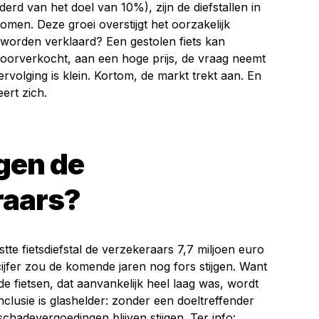
derd van het doel van 10%), zijn de diefstallen in
men. Deze groei overstijgt het oorzakelijk
 worden verklaard? Een gestolen fiets kan
oorverkocht, aan een hoge prijs, de vraag neemt
ervolging is klein. Kortom, de markt trekt aan. En
eert zich.
gen de
raars?
tte fietsdiefstal de verzekeraars 7,7 miljoen euro
cijfer zou de komende jaren nog fors stijgen. Want
e fietsen, dat aanvankelijk heel laag was, wordt
nclusie is glashelder: zonder een doeltreffender
schadevergoedingen blijven stijgen. Ter info: