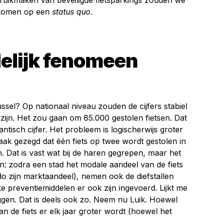
uikmaken van beveiligde fietsparkings zouden we
itkomen op een
status quo
.
delijk fenomeen
ussel? Op nationaal niveau zouden de cijfers stabiel
zijn. Het zou gaan om 85.000 gestolen fietsen. Dat
gantisch cijfer. Het probleem is logischerwijs groter
vaak gezegd dat één fiets op twee wordt gestolen in
 Dat is vast wat bij de haren gegrepen, maar het
n: zodra een stad het modale aandeel van de fiets
o zijn marktaandeel), nemen ook de diefstallen
e preventiemiddelen er ook zijn ingevoerd. Lijkt me
eggen. Dat is deels ook zo. Neem nu Luik. Hoewel
n de fiets er elk jaar groter wordt (hoewel het