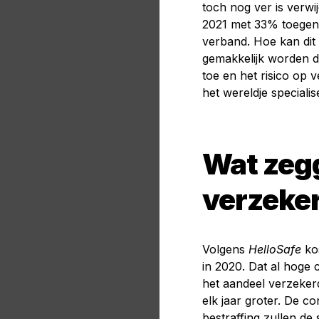
toch nog ver is verwij
2021 met 33% toegeno
verband. Hoe kan dit
gemakkelijk worden d
toe en het risico op v
het wereldje specialis
Wat zeg
verzeke
Volgens
HelloSafe
kos
in 2020. Dat al hoge 
het aandeel verzekerd
elk jaar groter. De co
bestraffing zullen de 