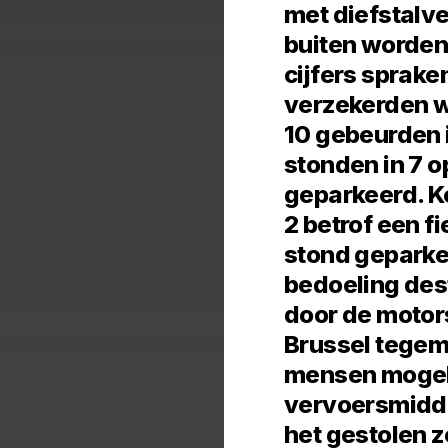
met diefstalve
buiten worden
cijfers sprak
verzekerden wo
10 gebeurden i
stonden in 7 o
geparkeerd. K
2 betrof een f
stond geparke
bedoeling des
door de motors
Brussel tegem
mensen mogeli
vervoersmidde
het gestolen 