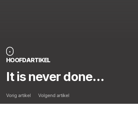
HOOFDARTIKEL
It is never done…
Vorig artikel
Volgend artikel
Het is moeilijk om een pittig hoofdartikel te schrijven
in het licht van de recente gebeurtenissen. Inspiratie
is er niet per se… In ieder geval, er is er één die net