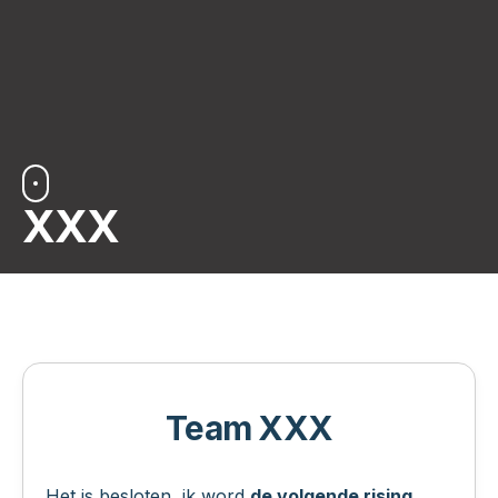
XXX
Team XXX
Het is besloten, ik word
de volgende rising