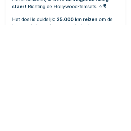
staer!
Richting de Hollywood-filmsets. ⭐🎥
Het doel is duidelijk:
25.000 km reizen
om de
beroemde heuvel met gigantische letters te
bereiken. Maar ik ben niet de enige aan de
startlijn… De andere accountmanagers van
Aedes doen mee aan de race en
de
concurrentie belooft hevig te worden.
Ik
reken op jullie om
het beste te geven
, elke
missie op te nemen en
me te helpen op kop te
lopen
.
🏆 De ranglijsten
Het avontuur wordt nog spannender met
verschillende wekelijkse klassementen,
waarmee je je prestaties en die van je collega’s
kunt volgen. Deze ranglijsten worden elke