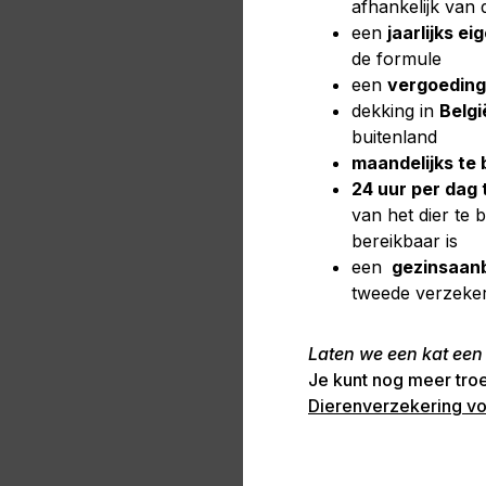
afhankelijk van
een
jaarlijks ei
de formule
een
vergoeding
dekking in
Belgi
buitenland
maandelijks te 
24 uur per dag 
van het dier te 
bereikbaar is
een
gezinsaanb
tweede verzeker
Laten we een kat ee
Je kunt nog meer tro
Dierenverzekering vo