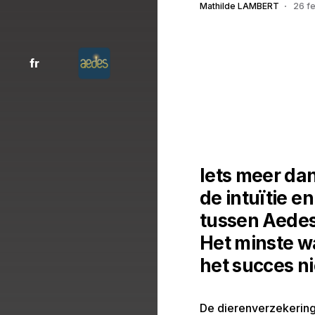
Mathilde LAMBERT
26 fe
fr
Iets meer da
de intuïtie 
tussen Aedes
Het minste w
het succes ni
De dierenverzekering