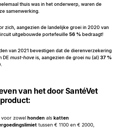
helemaal thuis was in het onderwerp, waren de
eze samenwerking.
or zich, aangezien de landelijke groei in 2020 van
ircuit uitgebouwde portefeuille
56 %
bedraagt!
en van 2021 bevestigen dat de dierenverzekering
en DE
must-have
is, aangezien de groei nu (al)
37 %
.
oeven van het door SantéVet
product:
 voor zowel
honden
als
katten
vergoedingslimiet
tussen € 1100 en € 2000,