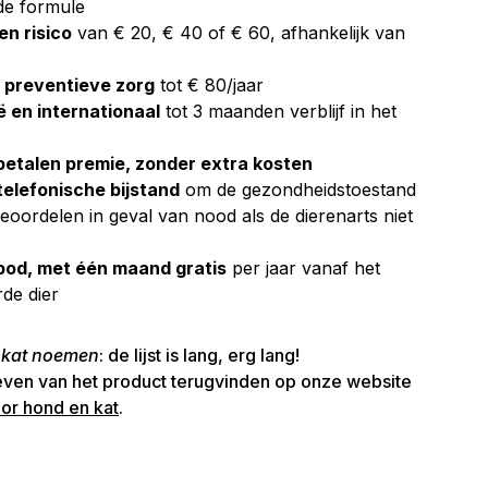
 de formule
gen risico
van € 20, € 40 of € 60, afhankelijk van
 preventieve zorg
tot € 80/jaar
ë en internationaal
tot 3 maanden verblijf in het
betalen premie, zonder extra kosten
telefonische bijstand
om de gezondheidstoestand
beoordelen in geval van nood als de dierenarts niet
od, met één maand gratis
per jaar vanaf het
de dier
n kat noemen
​: de lijst is lang, erg lang!
even van het product terugvinden op onze website
or hond en kat
.