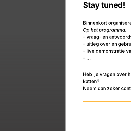
Stay tuned!
Binnenkort organise
Op het programma:
– vraag- en antwoords
– uitleg over en geb
– live demonstratie v
– …
Heb je vragen over h
katten?
Neem dan zeker conta