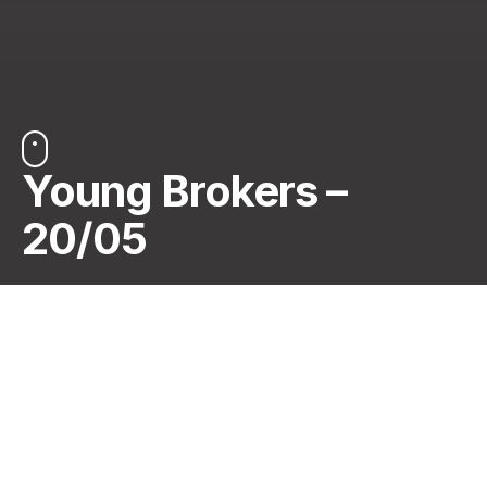
Young Brokers –
20/05
Notre premier
Young Brokers
de l’année se tiendra
le
mardi 20 mai prochain*
dans un cadre unique :
le
Domaine W.
Comme toujours (sauf lors du Blind Test 😉), nous