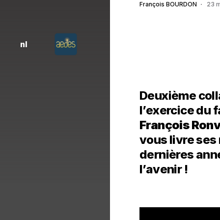
François BOURDON
23 
nl
Deuxième coll
l’exercice du 
François Ronv
vous livre ses
dernières anné
l’avenir !