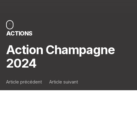
ACTIONS
Action Champagne
2024
Article précédent
Article suivant
🍾
Et 1, et 2, et 3 bouteilles !
Chez Aedes, novembre
n’est pas un mois tristounet et gris, mais bien celui
des bulles et des festivités. C’est le moment de
profiter de notre
action champagne
pour ajouter