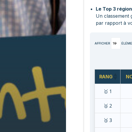
Le Top 3 région
Un classement g
par rapport à vo
AFFICHER
ÉLÉM
RANG
NO
🥇 1
🥈 2
🥉 3