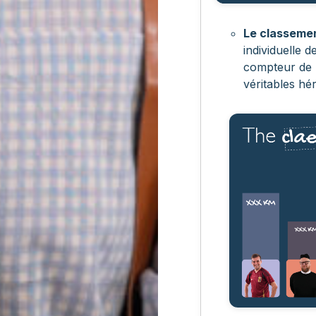
Le classemen
individuelle d
compteur de k
véritables hé