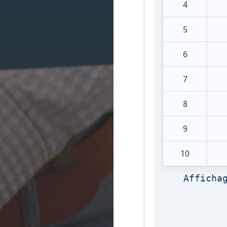
4
5
6
7
8
9
10
Afficha