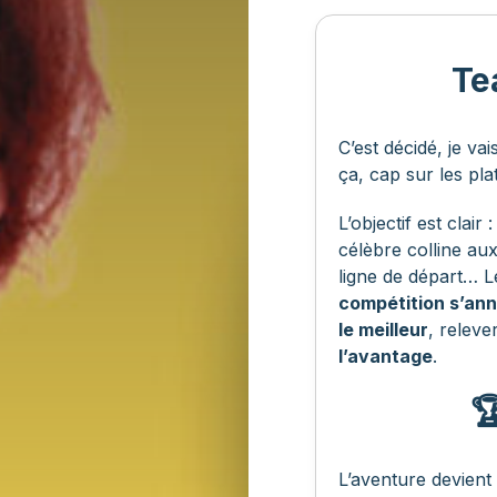
Te
C’est décidé, je va
ça, cap sur les pl
L’objectif est clair 
célèbre colline aux
ligne de départ… L
compétition s’an
le meilleur
, relev
l’avantage
.

L’aventure devient