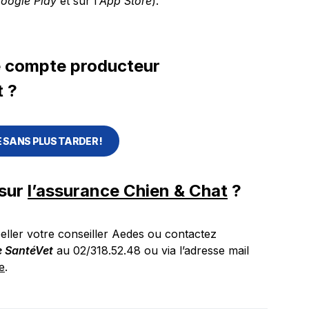
oogle Play
et sur l’
App Store
).
e compte producteur
t ?
 SANS PLUS TARDER !
 sur
l’assurance Chien & Chat
?
peller votre conseiller Aedes ou contactez
e SantéVet
au 02/318.52.48 ou via l’adresse mail
e
.