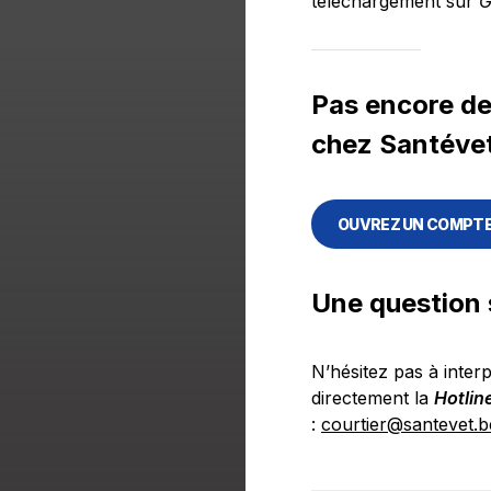
téléchargement sur
G
Pas encore d
chez Santéve
OUVREZ UN COMPTE
Une question
N’hésitez pas à inter
directement la
Hotlin
:
courtier@santevet.b