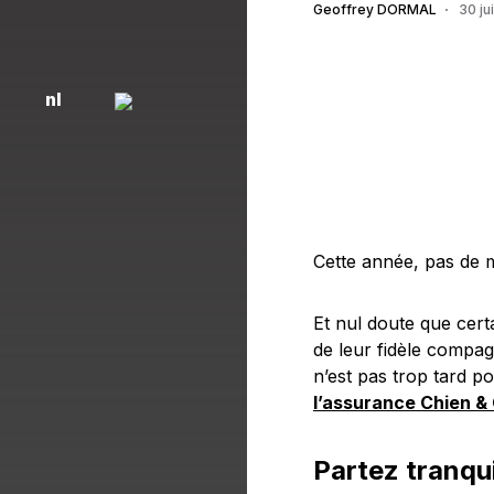
Geoffrey DORMAL
30 ju
nl
Cette année, pas de m
Et nul doute que cer
de leur fidèle compagn
n’est pas trop tard p
l’assurance Chien &
Partez tranqui