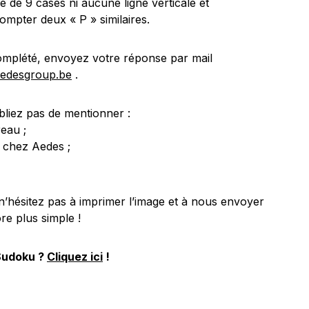
é de 9 cases ni aucune ligne verticale et
ompter deux « P » similaires.
omplété, envoyez votre réponse par mail
edesgroup.be
.
bliez pas de mentionner :
eau ;
 chez Aedes ;
n’hésitez pas à imprimer l’image et à nous envoyer
re plus simple !
 Sudoku ?
Cliquez ici
!