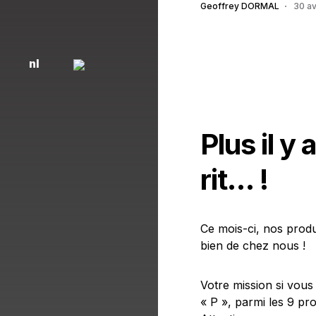
Geoffrey DORMAL
30 av
nl
Plus il y
rit… !
Ce mois-ci, nos produ
bien de chez nous !
Votre mission si vous
« P », parmi les 9 pr