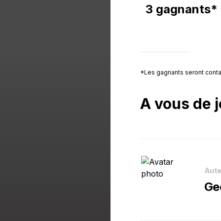
3 gagnants* s
*Les gagnants seront contac
A vous de j
Aute
Ge