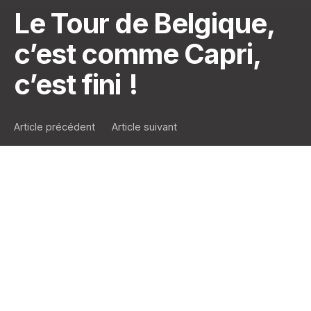
Le Tour de Belgique,
c’est comme Capri,
c’est fini !
Article précédent
Article suivant
…
Et dire que c’était l’histoire de
notre première saison de
webinaires sur nos nouveautés.
.. !
Au total, ce sont
9 webinaires en français
et
8 en
néerlandais
qui se sont tenus pendant plus d’un
mois !