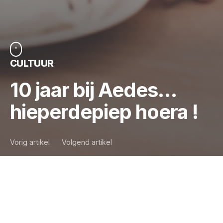
CULTUUR
10 jaar bij Aedes…
hieperdepiep hoera !
Vorig artikel
Volgend artikel
Eerst verdeelde hij zijn tijd tussen het bezoeken van
makelaars en het productiebeheer, enkele jaren later
hielde hij zich bezig met de interne controle en het
toezicht op de rentabiliteit, vervolgens reisde hij naar