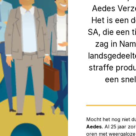
Aedes Verze
Het is een 
SA, die een t
zag in Name
landsgedeel
straffe prod
een snel
Mocht het nog niet dui
Aedes
. Al 25 jaar z
oren met weergaloze 