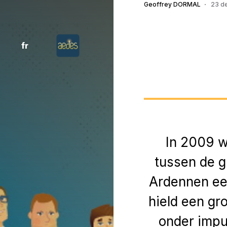
Geoffrey DORMAL
23 d
fr
In 2009 w
tussen de 
Ardennen ee
hield een gr
onder impu