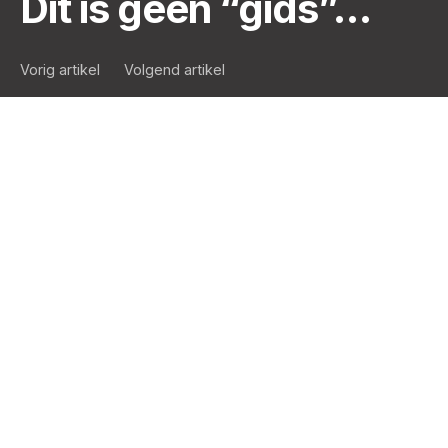
Dit is geen “gids”…
Vorig artikel
Volgend artikel
Je hebt het gedroomd. Wij hebben het gedaan.
Mooi onder de kerstboom gelegd: dit is DE gids om
2022 in een
Aedes-friendly
mode te beginnen.
Zo snel als de D+1, zo duidelijk als onze P-formules,
legt deze gids in details uit hoe je de Aedes applicatie
op jouw PC installeert.
Upload
INSTALLATIEGIDS AEDGA