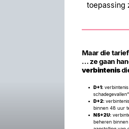
toepassing 
Maar die tarie
… ze gaan han
verbintenis
di
D+1
:
verbinteni
schadegevallen”
D+2
:
verbinteni
binnen 48 uur t
NS+2U
:
verbint
beheren binnen 
aanstelling van