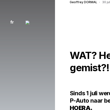
Geoffrey DORMAL
30 ju
fr
WAT? He
gemist?!
Sinds 1 juli w
P-Auto naar b
HOERA.