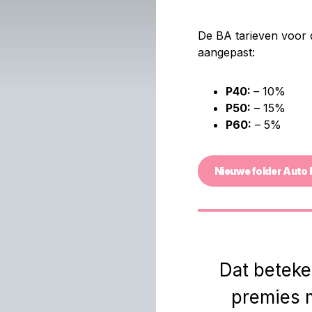
De BA tarieven voor 
aangepast:
P40:
– 10%
P50:
– 15%
P60:
– 5%
Nieuwe folder Auto
Dat beteke
premies m