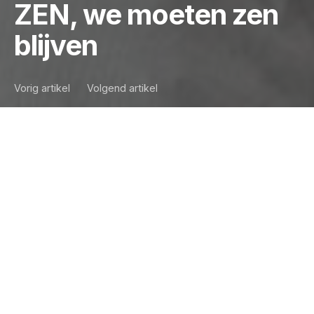
ZEN, we moeten zen
blijven
Vorig artikel
Volgend artikel
…het einde van de tunnel is in zicht!
‘Must-haves’ ,- en
‘must-knows’ voor u
aan een dag