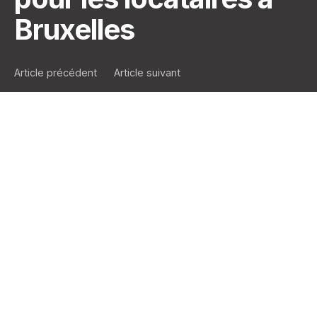
Bruxelles
Article précédent
Article suivant
Êtes-vous prêts à
répondre à vos clients
?
Comme vous le lirez dans l’article sur les
modifications législatives,
la souscription d’une
assurance responsabilité civile locative
(assurance incendie)
est obligatoire. Cette mesure,