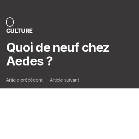
CULTURE
Quoi de neuf chez
Aedes ?
Article précédent
Article suivant
En cette période où la distance est légion et où la
convivialité qu’on nous connaît est quelque peu mise
à mal, Aedes a voulu revenir à l’essentiel et le
partager avec tous ses collaborateurs !