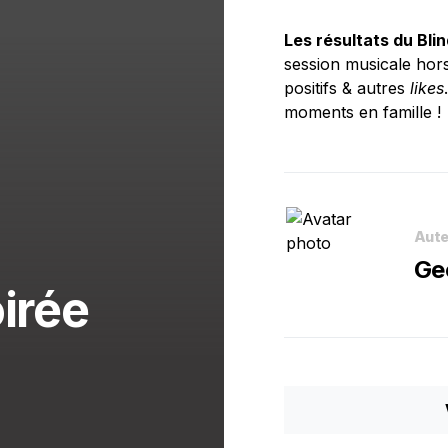
Les résultats du Bli
session musicale hors
positifs & autres
likes
moments en famille !
Aute
Ge
irée