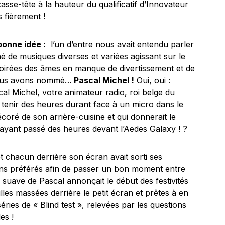
sse-tête à la hauteur du qualificatif d’Innovateur
 fièrement !
bonne idée :
l’un d’entre nous avait entendu parler
né de musiques diverses et variées agissant sur le
soirées des âmes en manque de divertissement et de
nous avons nommé…
Pascal Michel !
Oui, oui :
cal Michel, votre animateur radio, roi belge du
e tenir des heures durant face à un micro dans le
coré de son arrière-cuisine et qui donnerait le
 ayant passé des heures devant l’Aedes Galaxy ! ?
et chacun derrière son écran avait sorti ses
ons préférés afin de passer un bon moment entre
x suave de Pascal annonçait le début des festivités
lles massées derrière le petit écran et prêtes à en
ries de « Blind test », relevées par les questions
es !