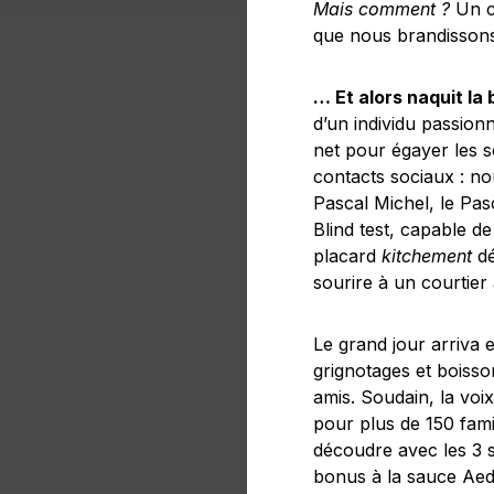
Mais comment ?
Un ca
que nous brandissons
… Et alors naquit la 
d’un individu passion
net pour égayer les 
contacts sociaux : 
Pascal Michel, le Pas
Blind test, capable d
placard
kitchement
dé
sourire à un courtier
Le grand jour arriva 
grignotages et boiss
amis. Soudain, la voi
pour plus de 150 fami
découdre avec les 3 sé
bonus à la sauce Aed