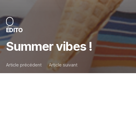
ÉDITO
Summer vibes !
Article précédent
Article suivant
Comme chaque année, en juillet, il est définitivement
trop tard pour se forger un
summer body
. Comme
chaque année, pour certain.es d’entre nous, il faudra
retenir un peu son souffle sur le trajet (pas trop long
faut-il espérer) nous conduisant de la serviette de
plage à la mer. Généralisation par rapport à une
situation toute personnelle ? Peut-être….