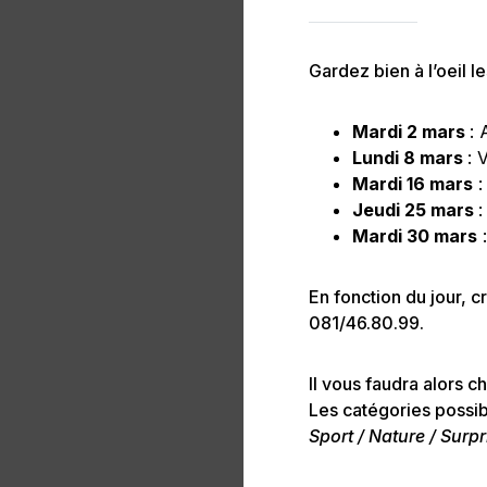
Gardez bien à l’oeil l
Mardi 2 mars
: 
Lundi 8 mars
: 
Mardi 16 mars
:
Jeudi 25 mars
:
Mardi 30 mars
:
En fonction du jour, c
081/46.80.99.
Il vous faudra alors ch
Les catégories possib
Sport / Nature / Surpr