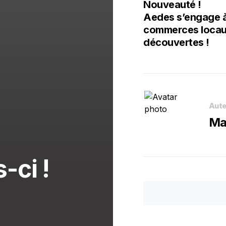
Nouveauté !
Aedes s’engage à
commerces locaux,
découvertes !
Aute
Ma
s-ci !