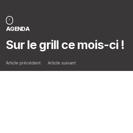
AGENDA
Sur le grill ce mois-ci !
Article précédent
Article suivant
Calendrier des plaisirs
En vacances ?!
N’oubliez pas pour autant votre
Calendrier Aedes ! Cet été, gâtez vos assurés pour
chaque police créée au(x) jour(s) clef(s) !