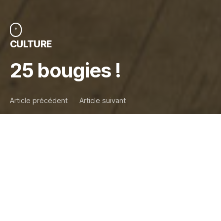
CULTURE
25 bougies !
Article précédent
Article suivant
Jeudi 2 juin dernier, nous fêtions
notre premier quart de siècle !
L’occasion de célébrer cela en
équipe grâce à un programme festif
: expo photos, discours &
remerciements, atelier fromage,