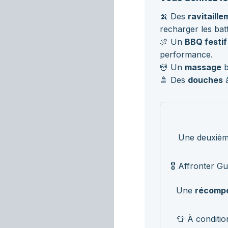
🍌 Des
ravitaill
recharger les batt
🍖 Un
BBQ festif
performance.
💆 Un
massage
b
🚿 Des
douches
à
Une deuxième
🎖️ Affronter G
Une
récompe
👕 À conditi