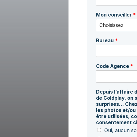
Mon conseiller
*
Bureau
*
Code Agence
*
Depuis l’affaire
de Coldplay, on 
surprises… Chez
les photos et/ou
être utilisées, 
consentement c
Oui, aucun so