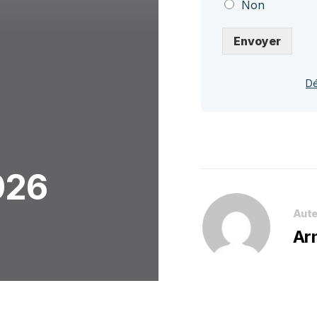
Non
Envoyer
Dé
026
Aute
Ar