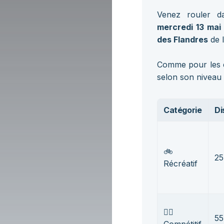
Venez rouler d
mercredi 13 mai
des Flandres
de l
Comme pour les é
selon son niveau 
Catégorie
Di
🚲
25
Récréatif
🚴‍♂️
55
Compétitif