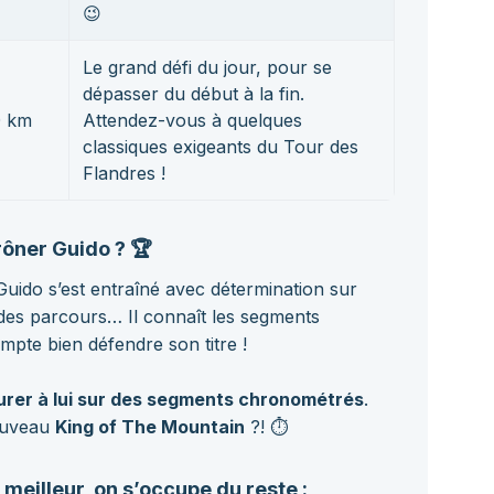
😉
Le grand défi du jour, pour se
dépasser du début à la fin.
0 km
Attendez-vous à quelques
classiques exigeants du Tour des
Flandres !
rôner Guido ? 🏆
uido s’est entraîné avec détermination sur
 des parcours… Il connaît les segments
ompte bien défendre son titre !
rer à lui sur des segments chronométrés
.
ouveau
King of The Mountain
?! ⏱️
meilleur, on s’occupe du reste :