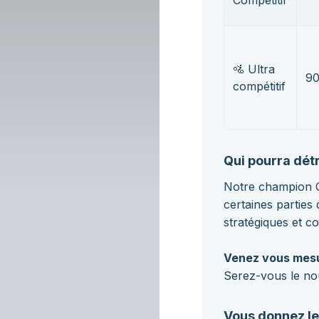
🚵 Ultra
9
compétitif
Qui pourra dét
Notre champion G
certaines parties
stratégiques et c
Venez vous mesu
Serez-vous le n
Vous donnez le 