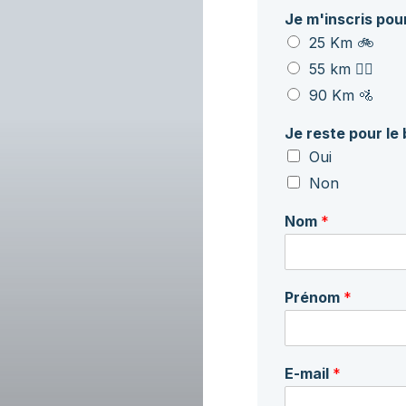
Je m'inscris pou
25 Km 🚲
55 km 🚴‍♂️
90 Km 🚵
Je reste pour le
Oui
Non
Nom
*
Prénom
*
E-mail
*