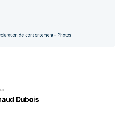
claration de consentement – Photos
ur
naud Dubois