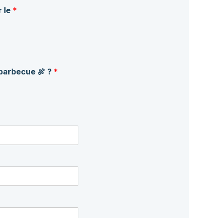
r le
*
 barbecue 🍖 ?
*