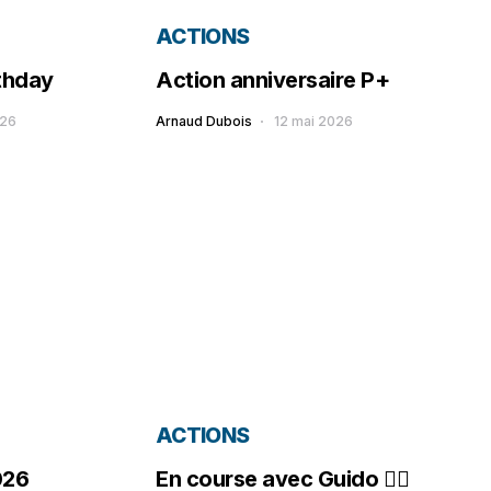
ACTIONS
thday
Action anniversaire P+
026
Arnaud Dubois
12 mai 2026
ACTIONS
026
En course avec Guido 🚴‍♂️