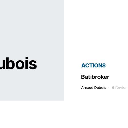
ubois
ACTIONS
Batibroker
Arnaud Dubois
6 février