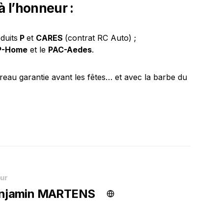
 l’honneur :
duits
P
et
CARES
(contrat RC Auto) ;
P-Home
et le
PAC-Aedes
.
reau garantie avant les fêtes… et avec la barbe du
ur
njamin MARTENS