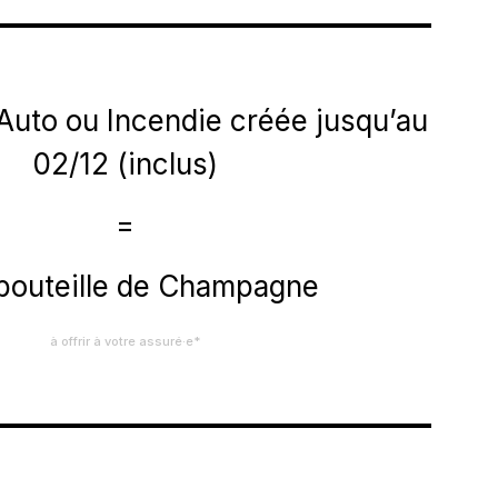
 Auto ou Incendie créée jusqu’au
02/12 (inclus)
=
bouteille de Champagne
à offrir à votre assuré·e*