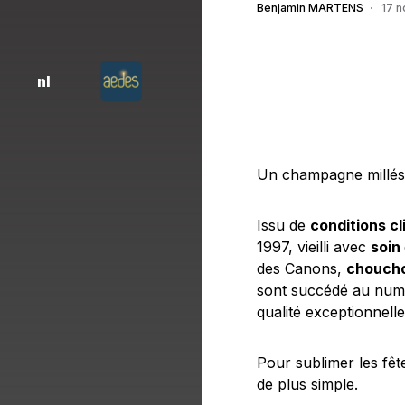
Benjamin MARTENS
17 
nl
Un champagne millési
Issu de
conditions c
1997, vieilli avec
soin
des Canons,
chouch
sont succédé au numé
qualité exceptionnelle
Pour sublimer les fêt
de plus simple.