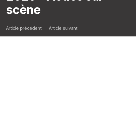
scène
Article précédent
Article suivant
La Pn1 élue meilleure
PJ Auto du marché
Vos clients vont vous remercier (et nous aussi) !
En tant que courtier, vous le savez mieux que
personne : proposer à ses clients la bonne
couverture au bon moment, c’est tout un art. Et
parfois, cet art est récompensé. Alors autant dire