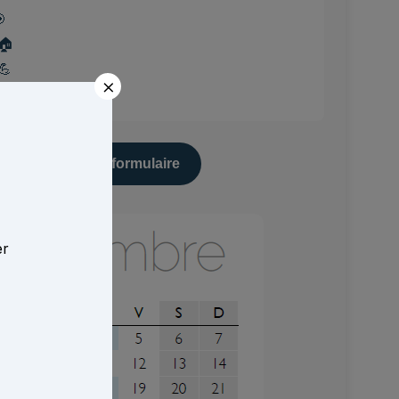

 🏠
💪
×
🚗
Complétez le formulaire