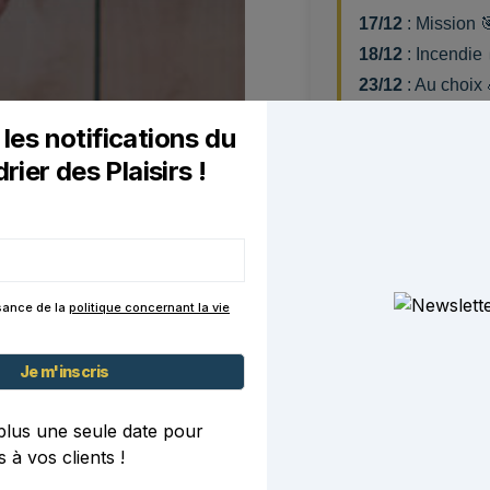
17/12
: Mission 
18/12
: Incendie
23/12
: Au choix 
30/12
: P+ Auto 
les notifications du
rier des Plaisirs !
ssance de la
politique concernant la vie
lus une seule date pour
s à vos clients !