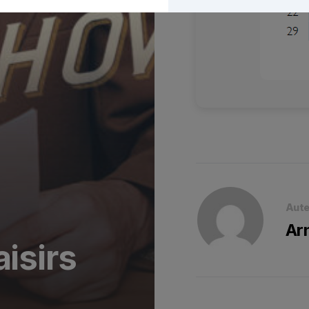
Aute
Ar
aisirs