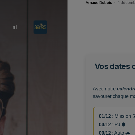
Arnaud Dubois
1 décem
nl
Vos dates 
Avec notre
calendri
savourer chaque m
01/12
: Mission 
04/12
: PJ 🛡️
09/12
: Auto 🚗