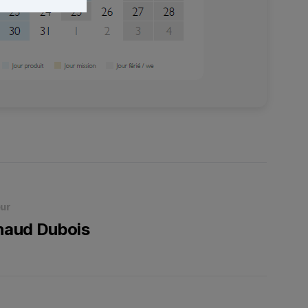
ur
naud Dubois