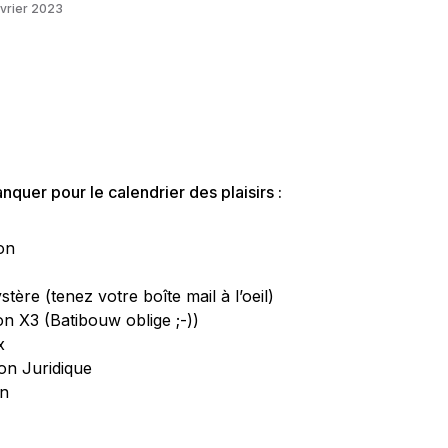
vrier 2023
quer pour le calendrier des plaisirs :
on
tère (tenez votre boîte mail à l’oeil)
on X3 (Batibouw oblige ;-))
x
on Juridique
on